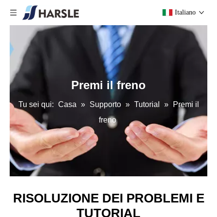
Italiano
Premi il freno
Tu sei qui:
Casa
»
Supporto
»
Tutorial
»
Premi il
freno
RISOLUZIONE DEI PROBLEMI E
TUTORIAL