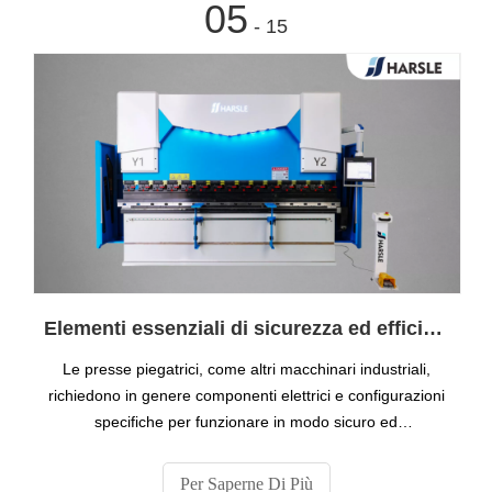
05
- 15
Elementi essenziali di sicurezza ed efficienza: i componenti elettrici della pressa piegatrice
Le presse piegatrici, come altri macchinari industriali,
richiedono in genere componenti elettrici e configurazioni
specifiche per funzionare in modo sicuro ed
efficiente.Scegliere il cavo di alimentazione giusto per una
pressa piegatrice implica considerare diversi fattori, tra cui
Per Saperne Di Più