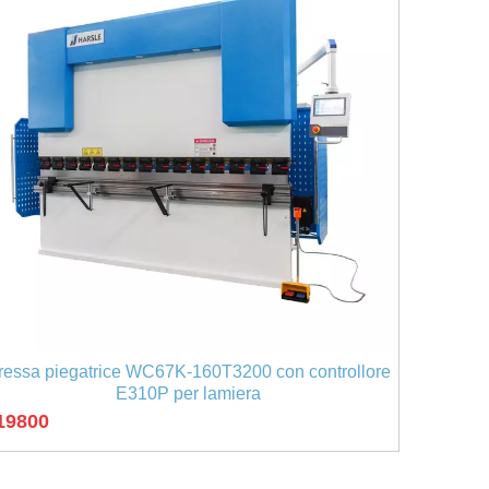
ressa piegatrice WC67K-160T3200 con controllore
E310P per lamiera
19800