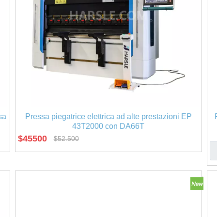
sa
Pressa piegatrice elettrica ad alte prestazioni EP
43T2000 con DA66T
$
45500
$
52.500