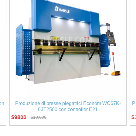
on
Produzione di presse piegatrici Econom WC67K-
P
63T2500 con controller E21
$
9800
$
$
10.000