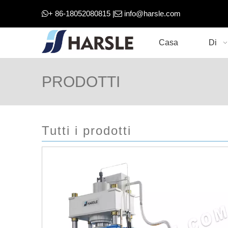
+ 86-18052080815 |
info@harsle.com


Casa
Di
PRODOTTI
Tutti i prodotti