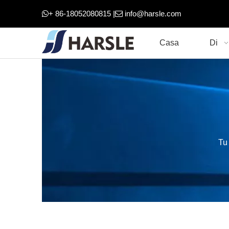
+ 86-18052080815 |
info@harsle.com


Casa
Di
Tu 