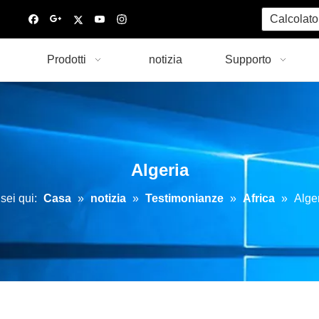
Calcolato
Prodotti
notizia
Supporto
Algeria
sei qui:
Casa
»
notizia
»
Testimonianze
»
Africa
»
Alge