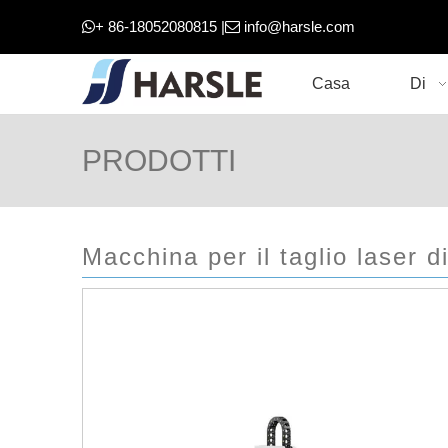
+ 86-18052080815 |
info@harsle.com


Casa
Di
PRODOTTI
Macchina per il taglio laser di