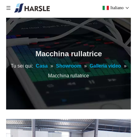
Italiano
Macchina rullatrice
Tu sei qui:
Casa
»
Showroom
»
Galleria video
»
Macchina rullatrice